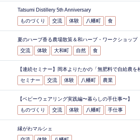
Tatsumi Distillery 5th Anniversary
ものづくり
交流
体験
八幡町
食
夏のハーブ香る農場散策＆和ハーブ・ワークショップ
交流
体験
大和町
自然
食
【連続セミナー】岡本よりたかの「無肥料で自給農を極
セミナー
交流
体験
八幡町
農業
【ベビーウェアリング実践編〜暮らしの手仕事〜】
ものづくり
交流
体験
八幡町
手仕事
縁がわマルシェ
交流
体験
八幡町