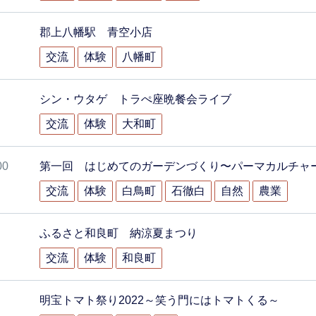
郡上八幡駅 青空小店
交流
体験
八幡町
シン・ウタゲ トラぺ座晩餐会ライブ
交流
体験
大和町
00
第一回 はじめてのガーデンづくり〜パーマカルチャ
交流
体験
白鳥町
石徹白
自然
農業
ふるさと和良町 納涼夏まつり
交流
体験
和良町
明宝トマト祭り2022～笑う門にはトマトくる～