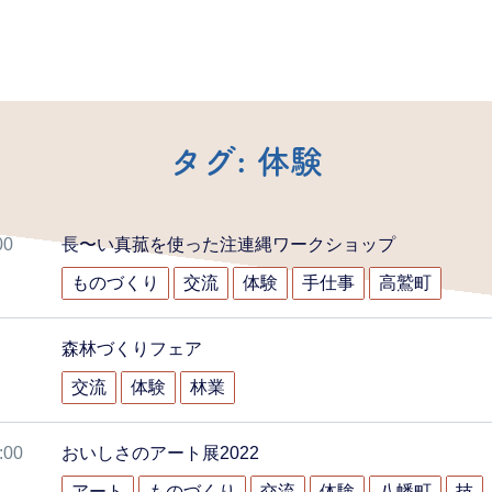
タグ:
体験
00
長〜い真菰を使った注連縄ワークショップ
ものづくり
交流
体験
手仕事
高鷲町
森林づくりフェア
交流
体験
林業
:00
おいしさのアート展2022
アート
ものづくり
交流
体験
八幡町
技