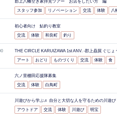
郡上八幡空き家拝見ツアー お店をしたい方 編
スタッフ参加
リノベーション
交流
体験
八
初心者向け 鮎釣り教室
交流
体験
和良町
釣り
00
THE CIRCLE KARUIZAWA 1st ANV. -郡上贔屓 ぐじ
アート
おどり
ものづくり
交流
体験
食
六ノ里棚田応援隊募集
交流
体験
白鳥町
川遊びから学ぶ♬ 自分と大切な人を守るための川遊び
アウトドア
交流
体験
川遊び
明宝