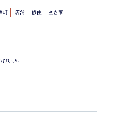
幡町
店舗
移住
空き家
ょうびいき-