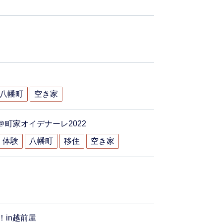
八幡町
空き家
町家オイデナーレ2022
体験
八幡町
移住
空き家
in越前屋