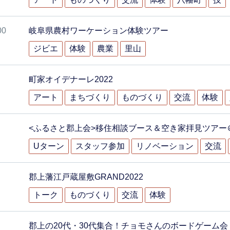
00
岐阜県農村ワーケーション体験ツアー
ジビエ
体験
農業
里山
町家オイデナーレ2022
アート
まちづくり
ものづくり
交流
体験
<ふるさと郡上会>移住相談ブース＆空き家拝見ツアー＠
Uターン
スタッフ参加
リノベーション
交流
郡上藩江戸蔵屋敷GRAND2022
トーク
ものづくり
交流
体験
郡上の20代・30代集合！チョモさんのボードゲーム会！