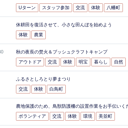
Uターン
スタッフ参加
交流
体験
八幡町
休耕田を復活させて、小さな田んぼを始めよう
体験
農業
30
秋の夜長の焚火＆ブッシュクラフトキャンプ
アウトドア
交流
体験
明宝
暮らし
自然
ふるさとしろとり夢まつり
交流
体験
白鳥町
農地保護のため、鳥獣防護柵の設置作業をお手伝いく
ボランティア
交流
体験
環境
美並町