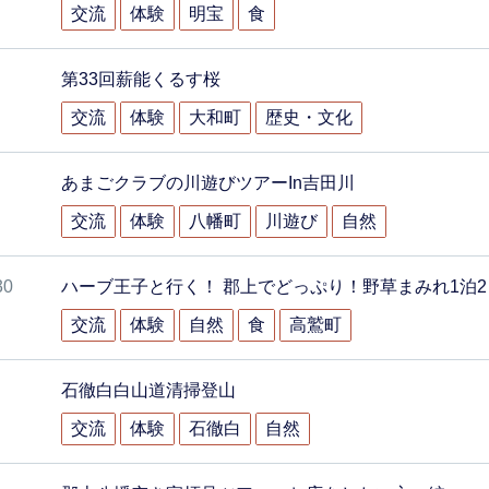
交流
体験
明宝
食
第33回薪能くるす桜
交流
体験
大和町
歴史・文化
あまごクラブの川遊びツアーIn吉田川
交流
体験
八幡町
川遊び
自然
30
ハーブ王子と行く！ 郡上でどっぷり！野草まみれ1泊
交流
体験
自然
食
高鷲町
石徹白白山道清掃登山
交流
体験
石徹白
自然