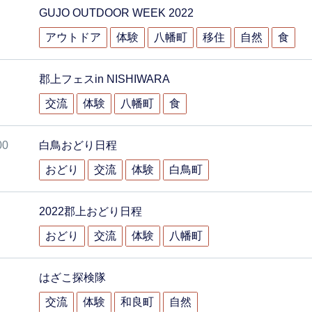
GUJO OUTDOOR WEEK 2022
アウトドア
体験
八幡町
移住
自然
食
郡上フェスin NISHIWARA
交流
体験
八幡町
食
00
白鳥おどり日程
おどり
交流
体験
白鳥町
2022郡上おどり日程
おどり
交流
体験
八幡町
はざこ探検隊
交流
体験
和良町
自然