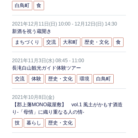
白鳥町
食
2021年12月11日(日) 10:00 - 12月12日(日) 14:30
新酒を祝う蔵開き
まちづくり
交流
大和町
歴史・文化
食
2021年11月3日(水) 08:45 - 11:00
長滝白山観光ガイド体験ツアー
交流
体験
歴史・文化
環境
白鳥町
2021年10月8日(金)
【郡上藩MONO蔵屋敷】 vol.1 風土がかもす酒造
り-「母情」に織り重なる人の情-
技
暮らし
歴史・文化