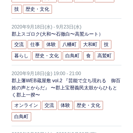
技
歴史・文化
2020年9月18日(水) - 9月23日(水)
郡上スゴロク(大和〜石徹白〜高鷲ルート）
交流
仕事
体験
八幡町
大和町
技
暮らし
歴史・文化
白鳥町
食
高鷲町
2020年9月18日(金) 19:00 - 21:00
郡上藩WEB蔵屋敷 vol.2 『芸能で立ち現れる 御百
姓の声とからだ』 〜郡上宝暦義民太鼓からひもと
く郡上一揆〜
オンライン
交流
体験
歴史・文化
白鳥町