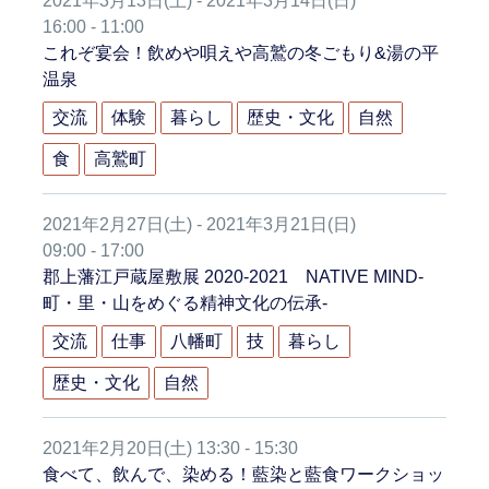
2021年3月13日(土) - 2021年3月14日(日)
16:00 - 11:00
これぞ宴会！飲めや唄えや高鷲の冬ごもり&湯の平
温泉
交流
体験
暮らし
歴史・文化
自然
食
高鷲町
2021年2月27日(土) - 2021年3月21日(日)
09:00 - 17:00
郡上藩江戸蔵屋敷展 2020-2021 NATIVE MIND-
町・里・山をめぐる精神文化の伝承-
交流
仕事
八幡町
技
暮らし
歴史・文化
自然
2021年2月20日(土) 13:30 - 15:30
食べて、飲んで、染める！藍染と藍食ワークショッ