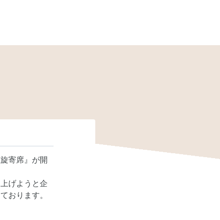
凱旋寄席』が開
り上げようと企
っております。