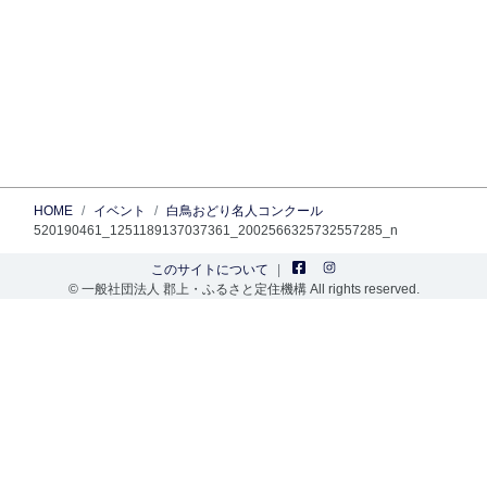
HOME
イベント
白鳥おどり名人コンクール
520190461_1251189137037361_2002566325732557285_n
このサイトについて
© 一般社団法人 郡上・ふるさと定住機構 All rights reserved.