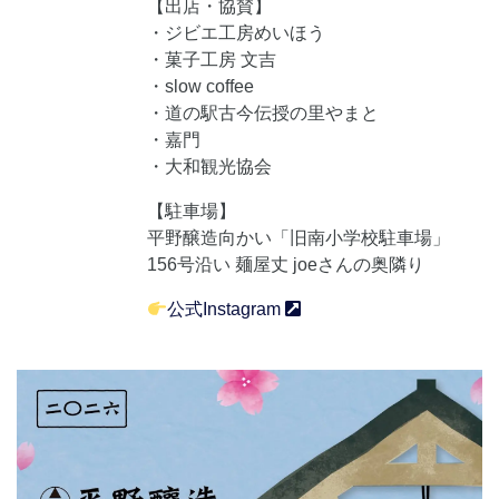
【出店・協賛】
・ジビエ工房めいほう
・菓子工房 文吉
・slow coffee
・道の駅古今伝授の里やまと
・嘉門
・大和観光協会
【駐車場】
平野醸造向かい「旧南小学校駐車場」
156号沿い 麺屋丈 joeさんの奥隣り
公式Instagram