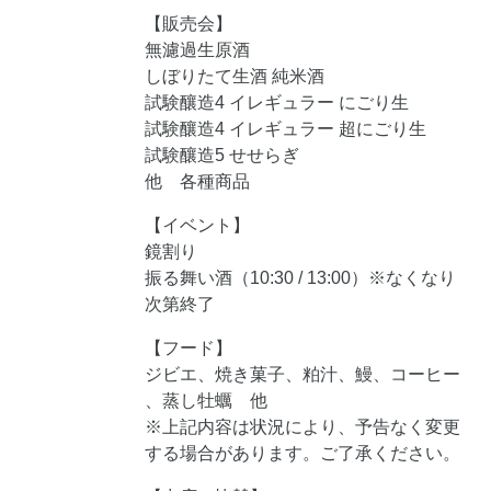
【販売会】
無濾過生原酒
しぼりたて生酒 純米酒
試験釀造4 イレギュラー にごり生
試験釀造4 イレギュラー 超にごり生
試験釀造5 せせらぎ
他 各種商品
【イベント】
鏡割り
振る舞い酒（10:30 / 13:00）※なくなり
次第終了
【フード】
ジビエ、焼き菓子、粕汁、鰻、コーヒー
、蒸し牡蠣 他
※上記内容は状況により、予告なく変更
する場合があります。ご了承ください。