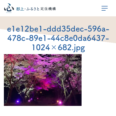
e1e12be1-ddd35dec-596a-
478c-89e1-44c8e0da6437-
1024×682.jpg