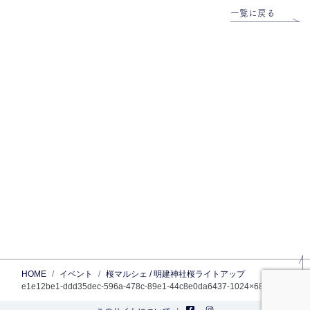
一覧に戻る
HOME
イベント
桜マルシェ / 明建神社桜ライトアップ
e1e12be1-ddd35dec-596a-478c-89e1-44c8e0da6437-1024×682.jpg