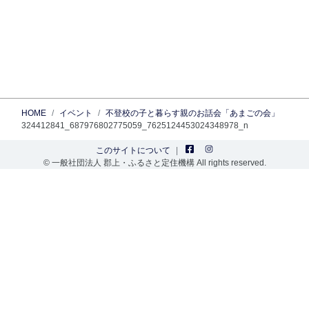
HOME
イベント
不登校の子と暮らす親のお話会「あまごの会」
324412841_687976802775059_7625124453024348978_n
このサイトについて
© 一般社団法人 郡上・ふるさと定住機構 All rights reserved.