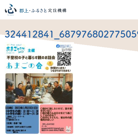
324412841_68797680277505