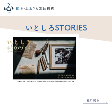
いとしろSTORIES
一覧に戻る