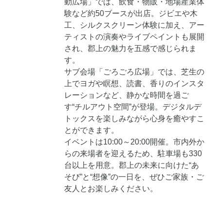
動広場」では、飲食・物販・地場産業体
験など約50ブースが出店。ジビエや木
工、シルクスクリーン体験に加え、アー
ティストの演奏やライブペイントも展開
され、郡上の魅力を五感で感じられま
す。
サブ会場「ごろごろ広場」では、芝生の
上でヨガや瞑想、読書、香りのインスタ
レーションなど、静かな時間を過ご
す“チルアウト空間”が登場。デジタルデ
トックスを楽しみながら心身を癒やすこ
とができます。
イベントは10:00～20:00開催。市内外か
らの来場者を迎えるため、駐車場も330
台以上を用意。郡上の未来に向けた“あ
そび”と“想像”の一日を、ぜひご家族・ご
友人とお楽しみください。