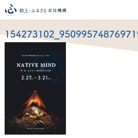
154273102_95099574876971