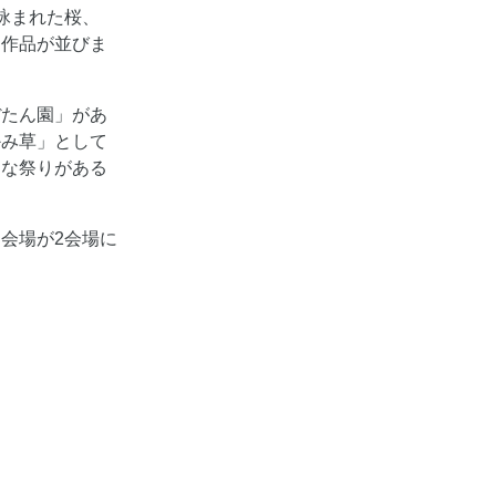
詠まれた桜、
た作品が並びま
ぼたん園」があ
かみ草」として
ひな祭りがある
会場が2会場に